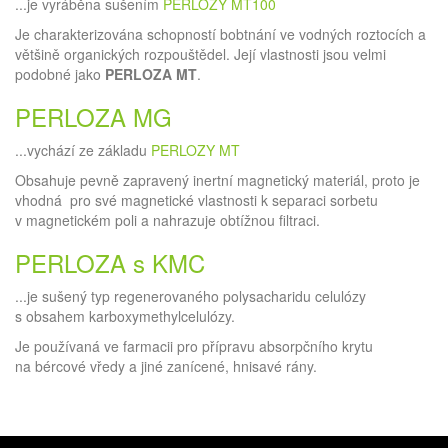
...je vyráběna sušením
PERLOZY MT100
Je charakterizována schopností bobtnání ve vodných roztocích a
většině organických rozpouštědel. Její vlastnosti jsou velmi
podobné jako
PERLOZA MT
.
PERLOZA MG
...vychází ze základu
PERLOZY MT
Obsahuje pevně zapravený inertní magnetický materiál, proto je
vhodná pro své magnetické vlastnosti k separaci sorbetu
v magnetickém poli a nahrazuje obtížnou filtraci.
PERLOZA s KMC
...je sušený typ regenerovaného polysacharidu celulózy
s obsahem karboxymethylcelulózy.
Je používaná ve farmacii pro přípravu absorpčního krytu
na bércové vředy a jiné zanícené, hnisavé rány.