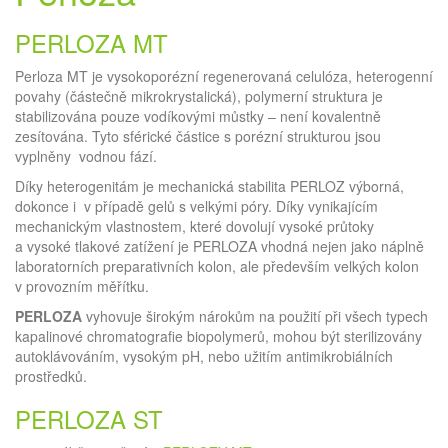
PERLOZA MT
Perloza MT je vysokoporézní regenerovaná celulóza, heterogenní
povahy (částečně mikrokrystalická), polymerní struktura je
stabilizována pouze vodíkovými můstky – není kovalentně
zesítována. Tyto sférické částice s porézní strukturou jsou
vyplněny vodnou fází.
Díky heterogenitám je mechanická stabilita PERLOZ výborná,
dokonce i v případě gelů s velkými póry. Díky vynikajícím
mechanickým vlastnostem, které dovolují vysoké průtoky
a vysoké tlakové zatížení je PERLOZA vhodná nejen jako náplně
laboratorních preparativních kolon, ale především velkých kolon
v provozním měřítku.
PERLOZA
vyhovuje širokým nárokům na použití při všech typech
kapalinové chromatografie biopolymerů, mohou být sterilizovány
autoklávováním, vysokým pH, nebo užitím antimikrobiálních
prostředků.
PERLOZA ST